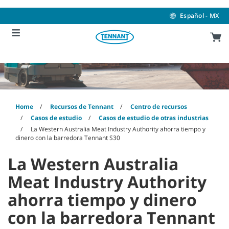
Skip
Skip
to
to
Español - MX
content
navigation
menu
Home
Recursos de Tennant
Centro de recursos
Casos de estudio
Casos de estudio de otras industrias
La Western Australia Meat Industry Authority ahorra tiempo y
dinero con la barredora Tennant S30
La Western Australia
Meat Industry Authority
ahorra tiempo y dinero
con la barredora Tennant