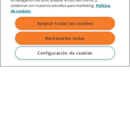
la navegación del sitio, analizar el uso del mismo, y
Descargar estudio de caso
colaborar con nuestros estudios para marketing.
Política
de cookies
Aceptar todas las cookies
SERVICIO DE ATENCIÓN AL CLIENTE
Rechazarlas todas
+52-800-01TENMX (0183669)
SOBRE TENNANT
Configuración de cookies
ASISTENCIA
©
2026
Tennant Company. Todos los derechos reservados.
Mapa del sitio
|
Políticas generales
|
Términos de uso
|
Términos de venta