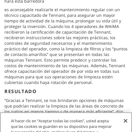
hará esta barredora
es aconsejable realizarle el mantenimiento regular con un
técnico capacitado de Tennant, para asegurar un mayor
tiempo de actividad de la máquina, prolongar su vida útil y
proteger la inversión. Cuando los 4 operadores de WAIMA
recibieron la certificación de capacitación de Tennant,
recibieron instrucciones sobre las mejores prácticas, los
controles de seguridad necesarios y el mantenimiento
práctico del operador, como la limpieza de filtros y los “puntos
de contacto amarillos” que se presentan en todas las
máquinas Tennant. Esto permite predecir y controlar los
costos de mantenimiento de las máquinas. Además, Tennant
ofrece capacitación del operador de por vida en todas sus
máquinas para que sus operaciones de limpieza estén
cubiertas cuando haya rotación de personal.
RESULTADO
“Gracias a Tennant, se nos brindaron opciones de máquinas
que podrían realizar la limpieza de las áreas de concreto de
los patios en menos tiempo y de manera más eficiente”, dijo
Michelle. El personal de Tennant conoce muy bien sus
Al hacer clic en “Aceptar todas las cookies”, usted acepta
máquinas y productos, y nos proporcionó una experiencia
que las cookies se guarden en su dispositivo para mejorar
positiva para el cliente”.