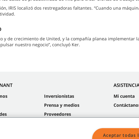
n, IRIS localizó dos restregadoras faltantes. “Cuando una máquina 
tividad.
O
o y de crecimiento de United, y la compañía planea implementar l
lsar nuestro negocio”, concluyó Ker.​​​
NNANT
ASISTENCI
mos
Inversionistas
Mi cuenta
Prensa y medios
Contáctano
des
Proveedores
Sustentabilidad
Aceptar todas 