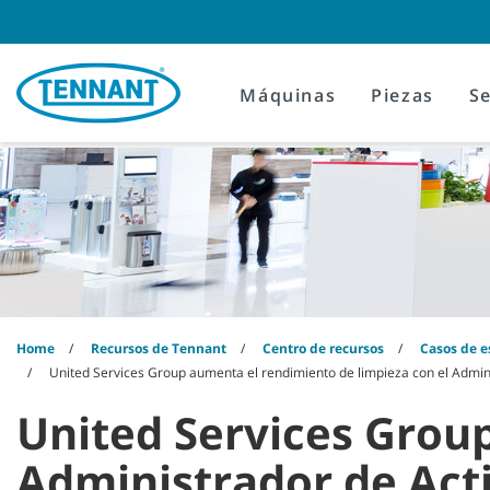
Skip
Skip
to
to
content
navigation
menu
Máquinas
Piezas
Se
Home
Recursos de Tennant
Centro de recursos
Casos de e
United Services Group aumenta el rendimiento de limpieza con el Admini
United Services Grou
Administrador de Acti