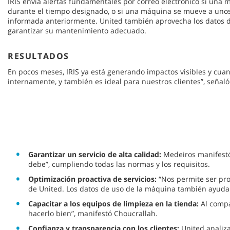
IRIS envía alertas fundamentales por correo electrónico si una 
durante el tiempo designado, o si una máquina se mueve a unos
informada anteriormente. United también aprovecha los datos 
garantizar su mantenimiento adecuado.
RESULTADOS
En pocos meses, IRIS ya está generando impactos visibles y cuanti
internamente, y también es ideal para nuestros clientes”, señaló
Garantizar un servicio de alta calidad:
Medeiros manifestó 
debe”, cumpliendo todas las normas y los requisitos.
Optimización proactiva de servicios:
“Nos permite ser pro
de United. Los datos de uso de la máquina también ayudan
Capacitar a los equipos de limpieza en la tienda:
Al compa
hacerlo bien”, manifestó Choucrallah.
Confianza y transparencia con los clientes:
United analiza