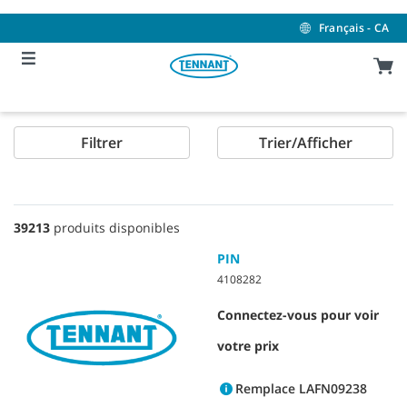
Skip
Skip
to
to
Français - CA
content
navigation
menu
Filtrer
Trier/Afficher
39213
produits disponibles
PIN
4108282
Connectez-vous pour voir
votre prix
Remplace LAFN09238