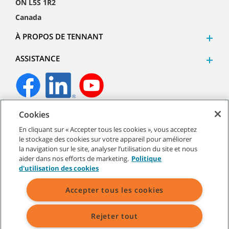
ON L5S 1R2
Canada
À PROPOS DE TENNANT
ASSISTANCE
Cookies
©
2026
Tennant Company. Tous droits réservés.
En cliquant sur « Accepter tous les cookies », vous acceptez
le stockage des cookies sur votre appareil pour améliorer
la navigation sur le site, analyser l’utilisation du site et nous
aider dans nos efforts de marketing.
Politique
Plan du site
|
Politiques générales
|
Conditions d’utilisation
|
d'utilisation des cookies
Conditions de vente
Accepter tous les cookies
Rejeter tout
Toutes les marques et logos Tennant indiqués sont la propriété de