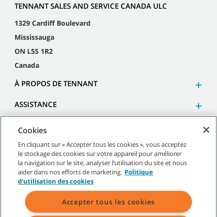
TENNANT SALES AND SERVICE CANADA ULC
1329 Cardiff Boulevard
Mississauga
ON L5S 1R2
Canada
À PROPOS DE TENNANT
ASSISTANCE
Cookies
En cliquant sur « Accepter tous les cookies », vous acceptez
le stockage des cookies sur votre appareil pour améliorer
©
2026
Tennant Company. Tous droits réservés.
la navigation sur le site, analyser l’utilisation du site et nous
aider dans nos efforts de marketing.
Politique
d'utilisation des cookies
Accepter tous les cookies
Plan du site
|
Politiques générales
|
Conditions d’utilisation
|
Conditions de vente