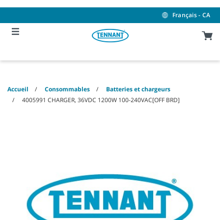
Skip
Skip
to
to
Français - CA
content
navigation
menu
Accueil
Consommables
Batteries et chargeurs
4005991 CHARGER, 36VDC 1200W 100-240VAC[OFF BRD]