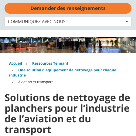
Skip
Skip
Demander des renseignements
to
to
Français - CA
content
navigation
menu
COMMUNIQUEZ AVEC NOUS
Accueil
Ressources Tennant
Une solution d’équipement de nettoyage pour chaque
industrie
Aviation et transport
Solutions de nettoyage de
planchers pour l’industrie
de l’aviation et du
transport