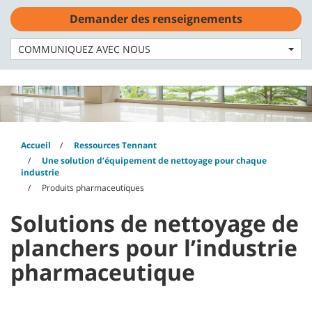
Skip
Skip
Demander des renseignements
to
to
Français - CA
content
navigation
menu
COMMUNIQUEZ AVEC NOUS
Accueil
Ressources Tennant
Une solution d’équipement de nettoyage pour chaque
industrie
Produits pharmaceutiques
Solutions de nettoyage de
planchers pour l’industrie
pharmaceutique