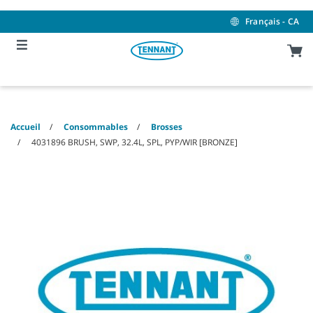
Skip
Skip
to
to
Français - CA
content
navigation
menu
Accueil
Consommables
Brosses
4031896 BRUSH, SWP, 32.4L, SPL, PYP/WIR [BRONZE]