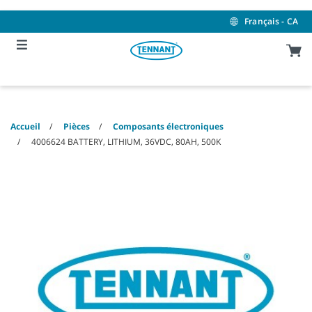
Skip
Skip
to
to
Français - CA
content
navigation
menu
Accueil
Pièces
Composants électroniques
4006624 BATTERY, LITHIUM, 36VDC, 80AH, 500K