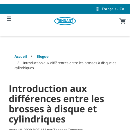
Skip
Skip
to
to
Français - CA
content
navigation
menu
Accueil
Blogue
Introduction aux différences entre les brosses à disque et
cylindriques
Introduction aux
différences entre les
brosses à disque et
cylindriques
mars 19, 2020 8:05 AM par Tennant Company