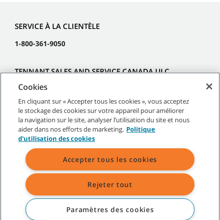
SERVICE À LA CLIENTÈLE
1-800-361-9050
TENNANT SALES AND SERVICE CANADA ULC
Cookies
1329 Cardiff Boulevard
En cliquant sur « Accepter tous les cookies », vous acceptez
Mississauga
le stockage des cookies sur votre appareil pour améliorer
ON L5S 1R2
la navigation sur le site, analyser l’utilisation du site et nous
aider dans nos efforts de marketing.
Politique
Canada
d'utilisation des cookies
À PROPOS DE TENNANT
Accepter tous les cookies
ASSISTANCE
Rejeter tout
Paramètres des cookies