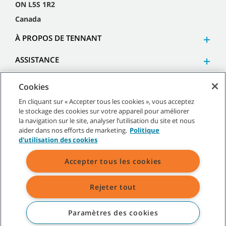
ON L5S 1R2
Canada
À PROPOS DE TENNANT
ASSISTANCE
Cookies
En cliquant sur « Accepter tous les cookies », vous acceptez
le stockage des cookies sur votre appareil pour améliorer
©
2026
Tennant Company. Tous droits réservés.
la navigation sur le site, analyser l’utilisation du site et nous
aider dans nos efforts de marketing.
Politique
d'utilisation des cookies
Accepter tous les cookies
Plan du site
|
Politiques générales
|
Conditions d’utilisation
|
Conditions de vente
Rejeter tout
Toutes les marques et logos Tennant indiqués sont la propriété de
Tennant Company et/ou de ses sociétés affiliées ou filiales.
Paramètres des cookies