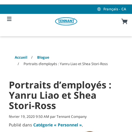
Skip
Skip
to
to
Français - CA
content
navigation
menu
Accueil
Blogue
Portraits d’employés : Yanru Liao et Shea Stori-Ross
Portraits d’employés :
Yanru Liao et Shea
Stori-Ross
février 19, 2020 9:50 AM par Tennant Company
Publié dans
Catégorie « Personnel »
,