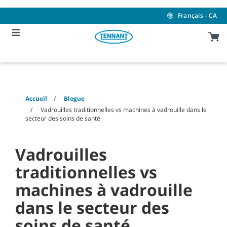
Skip
Skip
to
to
Français - CA
content
navigation
menu
Accueil
Blogue
Vadrouilles traditionnelles vs machines à vadrouille dans le
secteur des soins de santé
Vadrouilles
traditionnelles vs
machines à vadrouille
dans le secteur des
soins de santé