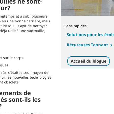
illes ne sont-
eur?
longtemps et a subi plusieurs
 a eu une bonne carrière, mais
ut lorsqu'il s'agit de nettoyer
Liens rapides
éjà utilisé une vadrouille,
Solutions pour les écol
Récureuses Tennant
t sur le corps.
Accueil du blogue
iques.
 sûr, c'était le seul moyen de
hui, les nouvelles technologies
nt obsolète.
pements de
s sont-ils les
?