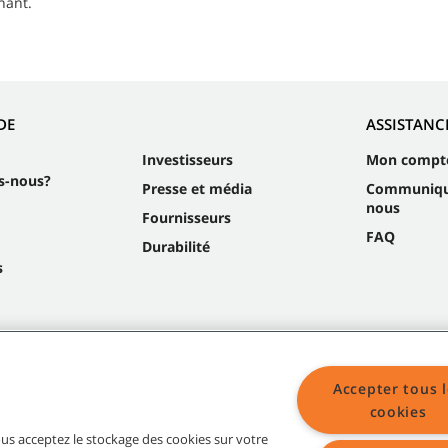
nant.
DE
ASSISTANC
Investisseurs
Mon compt
s-nous?
Presse et média
Communiqu
nous
Fournisseurs
FAQ
Durabilité
s
Accepter tous l
cookies
vous acceptez le stockage des cookies sur votre
Plan du site