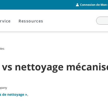
Connexion de Mon c
rvice
Ressources
oles
 vs nettoyage mécanis
mpany
s de nettoyage »
,