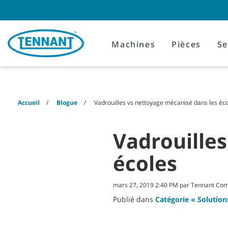
Skip
Skip
to
to
content
navigation
menu
Machines
Pièces
Se
Accueil
Blogue
Vadrouilles vs nettoyage mécanisé dans les éc
Vadrouilles
écoles
mars 27, 2019 2:40 PM par Tennant Co
Publié dans
Catégorie « Solution