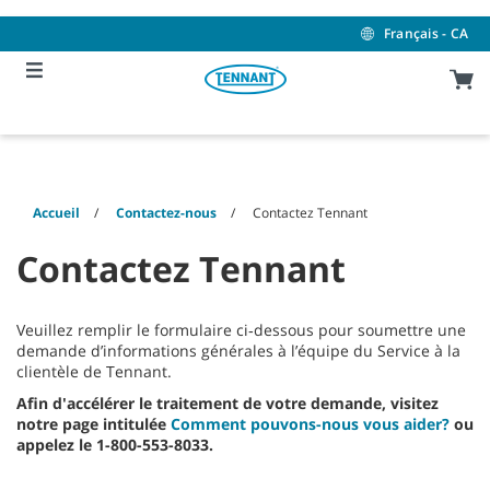
Skip
Skip
to
to
Français - CA
content
navigation
menu
Accueil
Contactez-nous
Contactez Tennant
Contactez Tennant
Veuillez remplir le formulaire ci‑dessous pour soumettre une
demande d’informations générales à l’équipe du Service à la
clientèle de Tennant.
Afin d'accélérer le traitement de votre demande, visitez
notre page intitulée
Comment pouvons-nous vous aider?
ou
appelez le 1-800-553-8033.