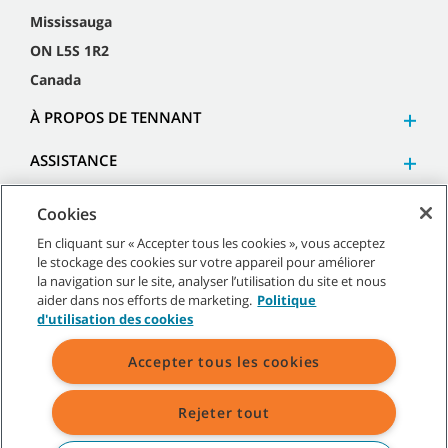
Mississauga
ON L5S 1R2
Canada
À PROPOS DE TENNANT
ASSISTANCE
Cookies
En cliquant sur « Accepter tous les cookies », vous acceptez
le stockage des cookies sur votre appareil pour améliorer
©
2026
Tennant Company. Tous droits réservés.
la navigation sur le site, analyser l’utilisation du site et nous
aider dans nos efforts de marketing.
Politique
d'utilisation des cookies
Accepter tous les cookies
Plan du site
|
Politiques générales
|
Conditions d’utilisation
|
Conditions de vente
Rejeter tout
Toutes les marques et logos Tennant indiqués sont la propriété de