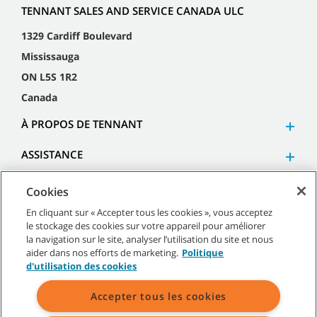
TENNANT SALES AND SERVICE CANADA ULC
1329 Cardiff Boulevard
Mississauga
ON L5S 1R2
Canada
À PROPOS DE TENNANT
ASSISTANCE
Cookies
En cliquant sur « Accepter tous les cookies », vous acceptez
le stockage des cookies sur votre appareil pour améliorer
©
2026
Tennant Company. Tous droits réservés.
la navigation sur le site, analyser l’utilisation du site et nous
aider dans nos efforts de marketing.
Politique
d'utilisation des cookies
Accepter tous les cookies
Plan du site
|
Politiques générales
|
Conditions d’utilisation
|
Conditions de vente