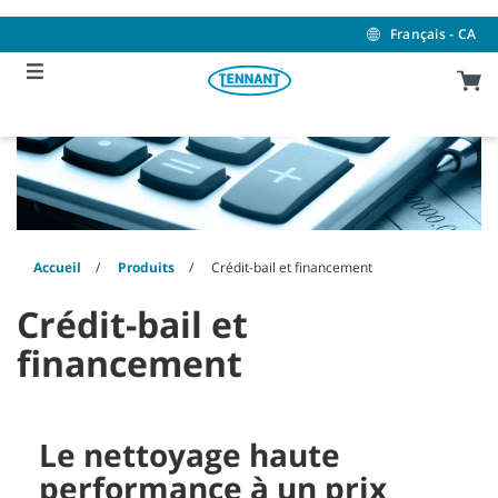
Skip
Skip
to
to
Français - CA
content
navigation
menu
Accueil
Produits
Crédit-bail et financement
Crédit-bail et
financement
Le nettoyage haute
performance à un prix