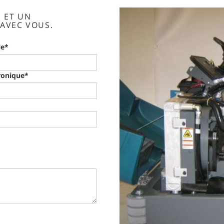
S ET UN
AVEC VOUS.
le*
ronique*