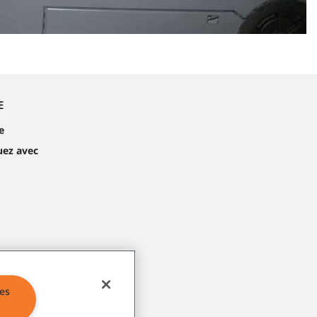
E
e
ez avec
es