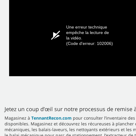
Une erreur technique
empêche la lecture de
la vidéo.
(Code d'erreur: 102006)
Jetez un coup d’œil sur notre processus de remise 
Magasinez à
TennantRecon.com
pour consulter l’inventaire de
disponibles. Magasinez et découvrez les récureuses à plancher d
mécaniques, les balais-laveurs, les nettoyants extérieurs et l
le balai mécanique pour parc de stationnement, l’extracteur de t