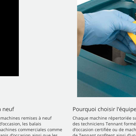
à neuf
Pourquoi choisir l’équi
s machines remises à neuf
Chaque machine répertoriée sur
’occasion, les balais
des techniciens Tennant formés
es machines commerciales comme
d’occasion certifiée ou de mac
apis d’occasion ainsi que les
de Tennant profitent ainsi d’u