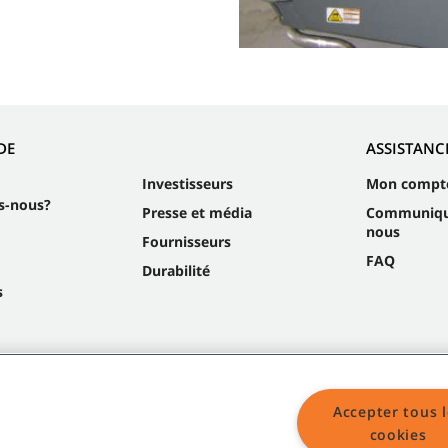
DE
ASSISTANC
Investisseurs
Mon compt
s-nous?
Presse et média
Communiqu
nous
Fournisseurs
FAQ
Durabilité
s
Accepter tous l
cookies