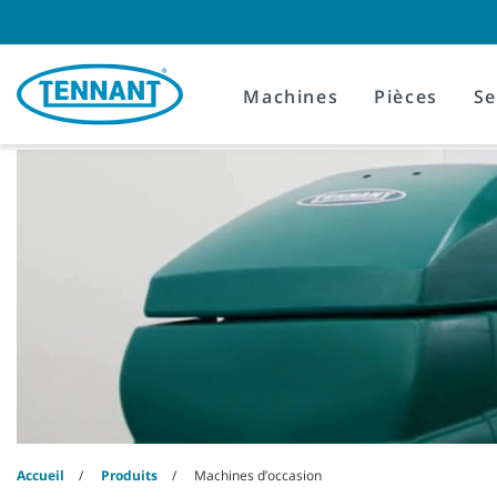
Skip
Skip
to
to
content
navigation
menu
Machines
Pièces
Se
Accueil
Produits
Machines d’occasion