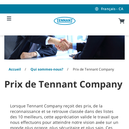
Skip
Skip
to
to
Français - CA
content
navigation
menu
Accueil
Qui sommes-nous?
Prix de Tennant Company
Prix de Tennant Company
Lorsque Tennant Company reçoit des prix, de la
reconnaissance et se retrouve classée dans des listes
des 10 meilleurs, cette appréciation valide le travail que
nous effectuons pour atteindre notre vision axée sur un
monde plus propre, plus sécuritaire et plus sain. Ces