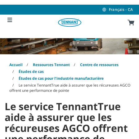
Skip
Skip
to
to
Français - CA
content
navigation
menu
Accueil
Ressources Tennant
Centre de ressources
Études de cas
Études de cas pour l’industrie manufacturière
Le service TennantTrue aide à assurer que les récureuses AGCO
offrent une performance de pointe
Le service TennantTrue
aide à assurer que les
récureuses AGCO offrent
une performance de