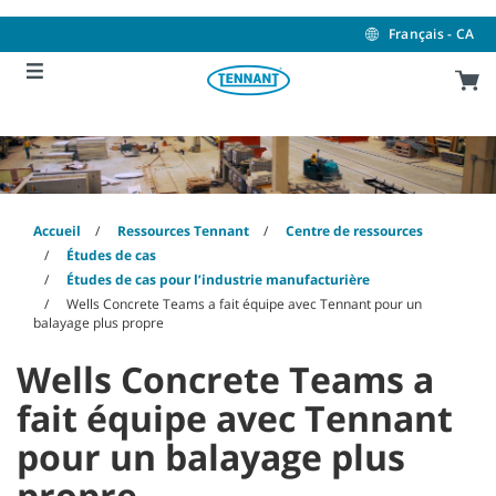
Skip
Skip
to
to
Français - CA
content
navigation
menu
Accueil
Ressources Tennant
Centre de ressources
Études de cas
Études de cas pour l’industrie manufacturière
Wells Concrete Teams a fait équipe avec Tennant pour un
balayage plus propre
Wells Concrete Teams a
fait équipe avec Tennant
pour un balayage plus
propre