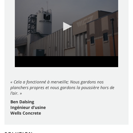
2
minutes,
35
seconds
« Cela a fonctionné à merveille; Nous gardons nos
planchers propres et nous gardons la poussière hors de
l’air. »
Ben Dalsing
Ingénieur d’usine
Wells Concrete