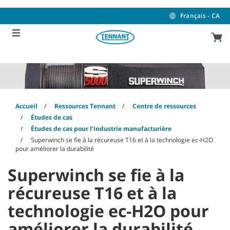
Skip
Skip
to
to
Français - CA
content
navigation
menu
Accueil
Ressources Tennant
Centre de ressources
Études de cas
Études de cas pour l’industrie manufacturière
Superwinch se fie à la récureuse T16 et à la technologie ec-H2O
pour améliorer la durabilité
Superwinch se fie à la
récureuse T16 et à la
technologie ec-H2O pour
améliorer la durabilité