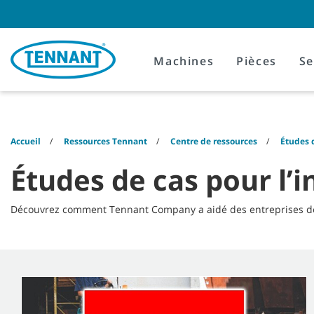
Skip
Skip
to
to
content
navigation
menu
Machines
Pièces
Se
Accueil
Ressources Tennant
Centre de ressources
Études 
Études de cas pour l’i
Découvrez comment Tennant Company a aidé des entreprises de lo