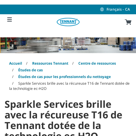
Skip
Skip
to
to
Français - CA
content
navigation
menu
Accueil
Ressources Tennant
Centre de ressources
Études de cas
Études de cas pour les professionnels du nettoyage
Sparkle Services brille avec la récureuse T16 de Tennant dotée de
la technologie ec-H2O
Sparkle Services brille
avec la récureuse T16 de
Tennant dotée de la
technologie ec-H2O