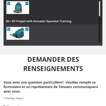
B5 / B7 Propel with Actuator Operator Training
B5 / B7 Propel - No Actuator Operator Training
DEMANDER DES
RENSEIGNEMENTS
B5 / B7 Operator Training
Vous avez une question particulière? Veuillez remplir ce
formulaire et un représentant de Tennant communiquera
avec vous.
*
Champs requis
B5 / B7 No Propel - No Actuator Operator Training