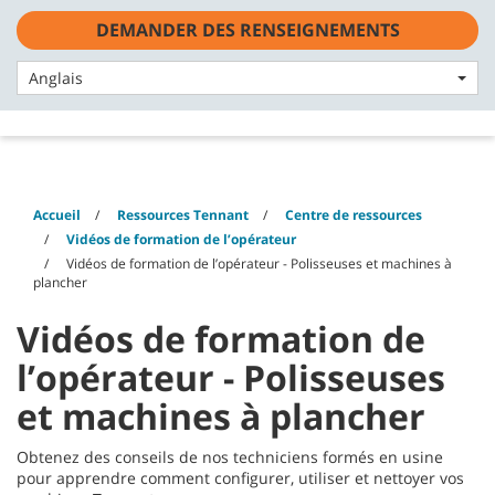
Skip
Skip
DEMANDER DES RENSEIGNEMENTS
to
to
Français - CA
content
navigation
menu
Anglais
Accueil
Ressources Tennant
Centre de ressources
Vidéos de formation de l’opérateur
Vidéos de formation de l’opérateur - Polisseuses et machines à
plancher
Vidéos de formation de
l’opérateur - Polisseuses
et machines à plancher
Obtenez des conseils de nos techniciens formés en usine
pour apprendre comment configurer, utiliser et nettoyer vos