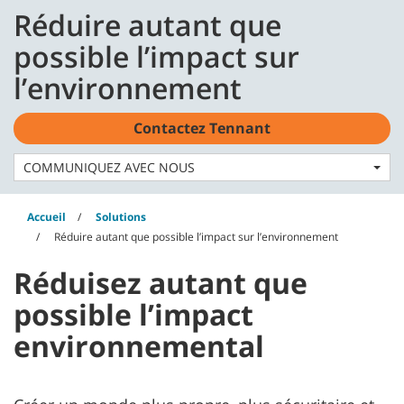
Skip
Skip
Réduire autant que
to
to
Français - CA
content
navigation
possible l’impact sur
menu
l’environnement
Contactez Tennant
COMMUNIQUEZ AVEC NOUS
Accueil
Solutions
Réduire autant que possible l’impact sur l’environnement
Réduisez autant que
possible l’impact
environnemental