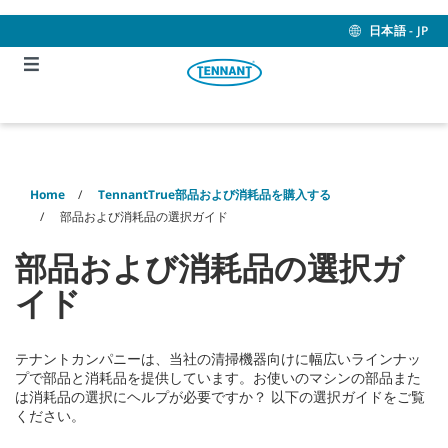
Skip
Skip
to
to
日本語 - JP
content
navigation
menu
Home
TennantTrue部品および消耗品を購入する
部品および消耗品の選択ガイド
部品および消耗品の選択ガ
イド
テナントカンパニーは、当社の清掃機器向けに幅広いラインナッ
プで部品と消耗品を提供しています。お使いのマシンの部品また
は消耗品の選択にヘルプが必要ですか？ 以下の選択ガイドをご覧
ください。