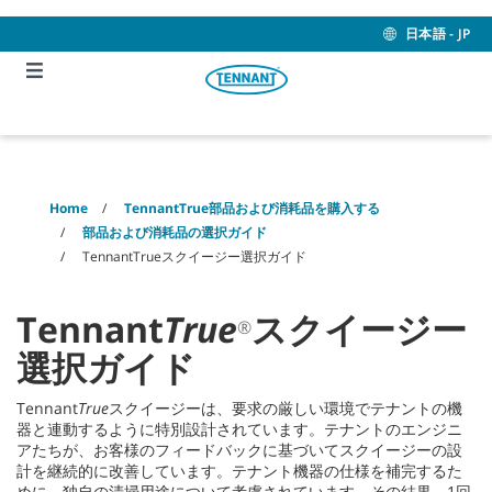
Skip
Skip
to
to
日本語 - JP
content
navigation
menu
Home
TennantTrue部品および消耗品を購入する
部品および消耗品の選択ガイド
TennantTrueスクイージー選択ガイド
Tennant
True
スクイージー
®
選択ガイド
Tennant
True
スクイージーは、要求の厳しい環境でテナントの機
器と連動するように特別設計されています。テナントのエンジニ
アたちが、お客様のフィードバックに基づいてスクイージーの設
計を継続的に改善しています。テナント機器の仕様を補完するた
めに、独自の清掃用途について考慮されています。その結果、1回