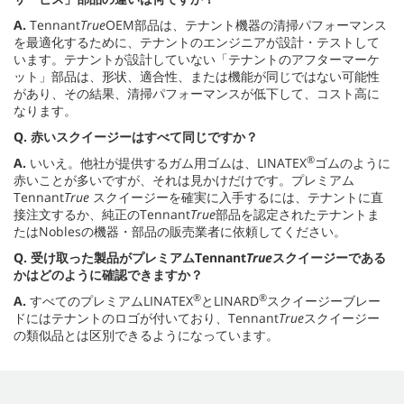
A.
Tennant
True
OEM部品は、テナント機器の清掃パフォーマンス
を最適化するために、テナントのエンジニアが設計・テストして
います。テナントが設計していない「テナントのアフターマーケ
ット」部品は、形状、適合性、または機能が同じではない可能性
があり、その結果、清掃パフォーマンスが低下して、コスト高に
なります。
Q.
赤いスクイージーはすべて同じですか？
®
A.
いいえ。他社が提供するガム用ゴムは、LINATEX
ゴムのように
赤いことが多いですが、それは見かけだけです。プレミアム
Tennant
True
スクイージーを確実に入手するには、テナントに直
接注文するか、純正のTennant
True
部品を認定されたテナントま
たはNoblesの機器・部品の販売業者に依頼してください。
Q.
受け取った製品がプレミアムTennant
True
スクイージーである
かはどのように確認できますか？
®
®
A.
すべてのプレミアムLINATEX
とLINARD
スクイージーブレー
ドにはテナントのロゴが付いており、Tennant
True
スクイージー
の類似品とは区別できるようになっています。