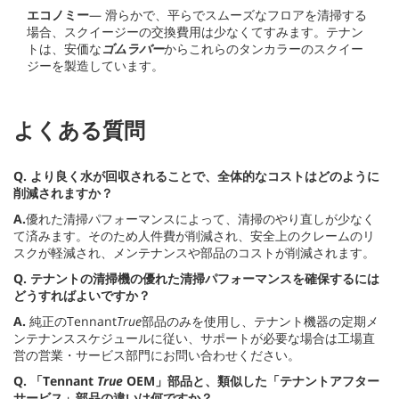
エコノミー
— 滑らかで、平らでスムーズなフロアを清掃する
場合、スクイージーの交換費用は少なくてすみます。テナン
トは、安価な
ゴムラバー
からこれらのタンカラーのスクイー
ジーを製造しています。
よくある質問
Q. より良く水が回収されることで、全体的なコストはどのように
削減されますか？
A.
優れた清掃パフォーマンスによって、清掃のやり直しが少なく
て済みます。そのため人件費が削減され、安全上のクレームのリ
スクが軽減され、メンテナンスや部品のコストが削減されます。
Q.
テナントの清掃機の優れた清掃パフォーマンスを確保するには
どうすればよいですか？
A.
純正のTennant
True
部品のみを使用し、テナント機器の定期メ
ンテナンススケジュールに従い、サポートが必要な場合は工場直
営の営業・サービス部門にお問い合わせください。
Q.
「Tennant
True
OEM」部品と、類似した「テナントアフター
サービス」部品の違いは何ですか？