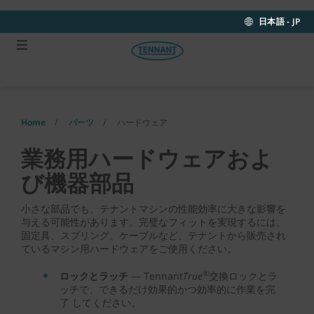
Skip
Skip
to
to
日本語 - JP
content
navigation
menu
Home
パーツ
ハードウェア
業務用ハードウェアおよ
び機器部品
小さな部品でも、テナントマシンの性能効率に大きな影響を
与える可能性があります。完璧なフィットを実現するには、
固定具、スプリング、ケーブルなど、テナントから販売され
ているマシン用ハードウェアをご使用ください。
®
ロックとラッチ
— Tennant
True
交換ロックとラ
ッチで、できるだけ効果的かつ効率的に作業を完
了 してください。