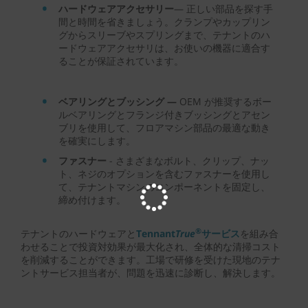
ハードウェアアクセサリー
— 正しい部品を探す手
間と時間を省きましょう。クランプやカップリン
グからスリーブやスプリングまで、テナントのハ
ードウェアアクセサリは、お使いの機器に適合す
ることが保証されています。
ベアリングとブッシング —
OEM が推奨するボー
ルベアリングとフランジ付きブッシングとアセン
ブリを使用して、フロアマシン部品の最適な動き
を確実にします。
ファスナー
- さまざまなボルト、クリップ、ナッ
ト、ネジのオプションを含むファスナーを使用し
て、テナントマシンのコンポーネントを固定し、
締め付けます。
®
テナントのハードウェアと
Tennant
True
サービス
を組み合
わせることで投資対効果が最大化され、全体的な清掃コスト
を削減することができます。工場で研修を受けた現地のテナ
ントサービス担当者が、問題を迅速に診断し、解決します。