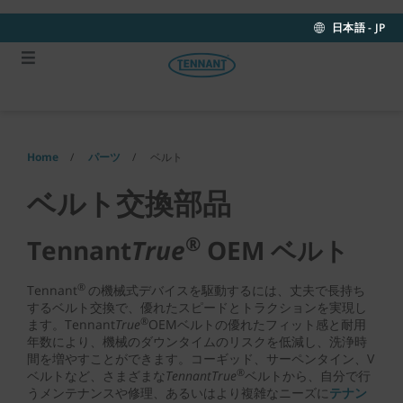
Skip
Skip
to
to
日本語 - JP
content
navigation
menu
Home
パーツ
ベルト
ベルト交換部品
®
Tennant
True
OEM ベルト
®
Tennant
の機械式デバイスを駆動するには、丈夫で長持ち
するベルト交換で、優れたスピードとトラクションを実現し
®
ます。Tennant
True
OEMベルトの優れたフィット感と耐用
年数により、機械のダウンタイムのリスクを低減し、洗浄時
間を増やすことができます。コーギッド、サーペンタイン、V
®
ベルトなど、さまざまな
TennantTrue
ベルトから、自分で行
うメンテナンスや修理、あるいはより複雑なニーズに
テナン