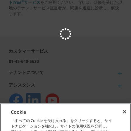
®
ト
True
サービス
をご利用ください。当社は、研修を受けた現
地のテナントサービス担当者が、問題を迅速に診断し、解決
します。
カスタマーサービス
81-45-640-5630
テナントについて
アシスタンス
Cookie
©
2026
テナントカンパニー 無断複写･転載を禁じます。
「すべての Cookie を受け入れる」をクリックすると、サイ
トナビゲーションを強化し、サイトの使用状況を分析し、