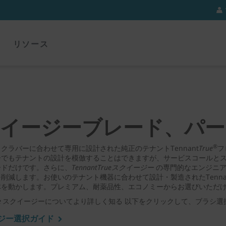
リソース
イージーブレード、パー
®
クラバーに合わせて専用に設計された純正のテナントTennant
True
フ
でもテナントの設計を模倣することはできますが、サービスコールとスク
ードだけです。さらに、
TennantTrueスクイージー
の専門的なエンジニア
削減します。お使いのテナント機器に合わせて設計・製造されたTenna
体を動かします。プレミアム、耐薬品性、エコノミーからお選びいただ
e
スクイージーについてより詳しく知る 以下をクリックして、ブラシ選
ジー選択ガイド