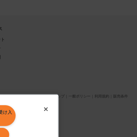
ス
ント
せ
問
サイトマップ
|
一般ポリシー
|
利用規約
|
販売条件
を受け入
子会社に帰属します。
る