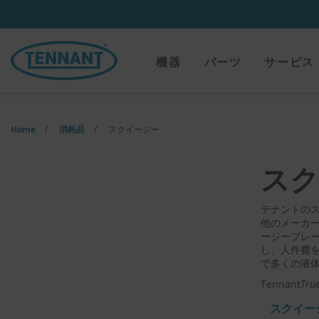
Skip
Skip
to
to
content
navigation
menu
機器
パーツ
サービス
Home
消耗品
スクイージー
スク
テナントのス
他のメーカー
ージーブレ
し、人件費を
で多くの液
Tennant
Tru
スクイー