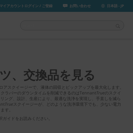
マイアカウントログイン / ご登録
お問い合わせ
日本語 - JP
ツ、交換品を見る
ロアスクイージーで、液体の回収とピックアップを最大化します。
ラバーのダウンタイムを削減できるのはTennant
True
のスクイ
リング、設計、生産により、最適な洗浄を実現し、手直しを減ら
nt
True
スクイージーが、どのような洗浄環境下でも、少ない電力
けます。
択ガイドをお読みください。