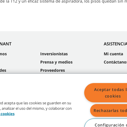
de la T12 y un eficaz sistema de aspiradora, los pisos quedan sin 
NNANT
ASISTENCI
mos
Inversionistas
Mi cuenta
Prensa y medios
Contáctano
des
Proveedores
Sustentabilidad
Aceptar todas 
cookies
sted acepta que las cookies se guarden en su
, analizar el uso del mismo, y colaborar con
Rechazarlas to
Mapa
e cookies
Configuración 