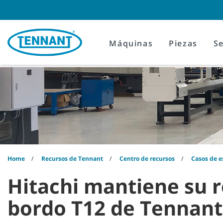
Skip
Skip
to
to
content
navigation
menu
Máquinas
Piezas
Se
Home
Recursos de Tennant
Centro de recursos
Casos de e
Hitachi mantiene su r
bordo T12 de Tennant