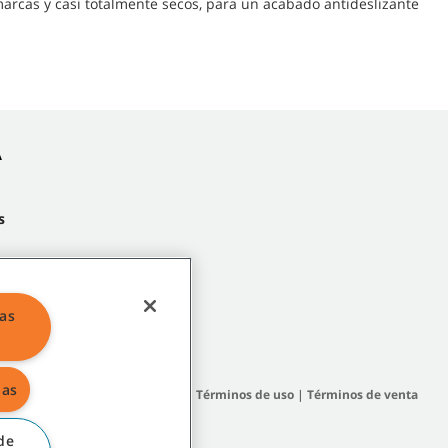
marcas y casi totalmente secos, para un acabado antideslizante
A
s
las
das
 del sitio
|
Políticas generales
|
Términos de uso
|
Términos de venta
de