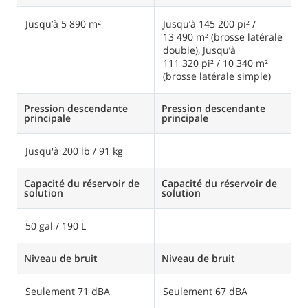
Jusqu’à 5 890 m²
Jusqu’à 145 200 pi² /
J
13 490 m² (brosse latérale
c
double), Jusqu’à
c
111 320 pi² / 10 340 m²
(brosse latérale simple)
Pression descendante
Pression descendante
P
principale
principale
pr
Jusqu'à 200 lb / 91 kg
Capacité du réservoir de
Capacité du réservoir de
Ca
solution
solution
s
50 gal / 190 L
Niveau de bruit
Niveau de bruit
N
Seulement 71 dBA
Seulement 67 dBA
7
(