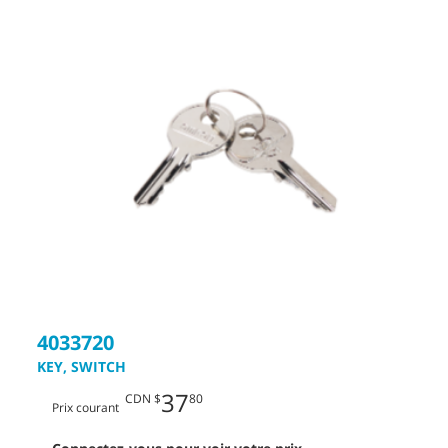
4033720
KEY, SWITCH
37
CDN $
80
Prix courant