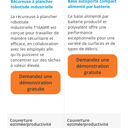
Balai autoporté compact
B
Récureuse à plancher
alimenté par batterie
d
robotisée industrielle
Ce balai alimenté par
C
La récureuse à plancher
batterie productif et
r
robotisée
polyvalent offre une
l
industrielle T16AMR est
performance
c
conçue pour travailler de
exceptionnelle pour une
c
manière sécuritaire et
variété de surfaces et de
e
efficace, en collaboration
types de débris.
i
avec les employés afin
S
qu'ils puissent se
Demandez une
p
concentrer sur des tâches
f
à valeur élevée.
démonstration
s
gratuite
Demandez une
s
H
démonstration
gratuite
Couverture
Couverture
C
estimée/productivité
estimée/productivité
e