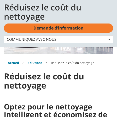
Skip
Skip
Réduisez le coût du
to
to
Français - CA
content
navigation
nettoyage
menu
Demande d’information
COMMUNIQUEZ AVEC NOUS
Accueil
Solutions
Réduisez le coût du nettoyage
Réduisez le coût du
nettoyage
Optez pour le nettoyage
intelligent et économisez de