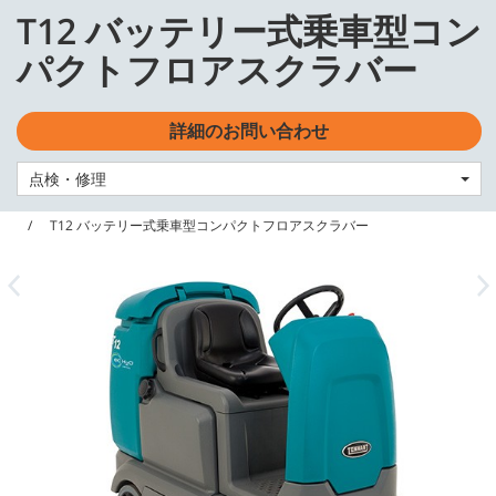
Skip
Skip
T12 バッテリー式乗車型コン
to
to
日本語 - JP
content
navigation
パクトフロアスクラバー
menu
詳細のお問い合わせ
点検・修理
Home
機器
スクラバー
T12 バッテリー式乗車型コンパクトフロアスクラバー