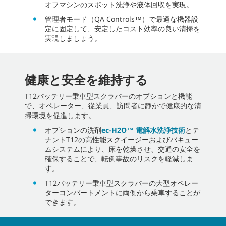
オフマシンのスポット洗浄や液体回収を実現。
管理者モード（QA Controls™）で最適な機器設
定に固定して、安定したコスト効率の良い清掃を
実現しましょう。
健康と安全を維持する
T12バッテリー乗車型スクラバーのオプションと機能
で、オペレーター、従業員、訪問者に静かで健康的な清
掃環境を促進します。
オプションの洗剤
ec-H2O™ 電解水洗浄技術
とテ
ナントT12の高性能スクイージーおよびバキュー
ムシステムにより、床を乾燥させ、交通の安全を
確保することで、転倒事故のリスクを軽減しま
す。
T12バッテリー乗車型スクラバーの大型オペレー
ターコンパートメントに両側から乗車することが
できます。