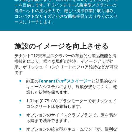
ーを提供します。T12バッテリー式乗車型スクラバーの
洗浄ヘッドの接地圧力で、厳しい洗浄作業に取り組み、
コンパクトなサイズと小さな回転半径でより多くのスペ
ースにリーチします。
施設のイメージを向上させる
テナントT12乗車型スクラバーの革新的な製品機能と清
掃技術により、様々な場所の洗浄、イメージアップ効
果、ポリッシュドコンクリートのフロア維持などが可能
です
®
純正の
Tennant
True
スクイージー
と効果的なバ
キュームシステムにより、線痕が残りにくく、乾
燥した状態を保ちます。
1.0 hp (0.75 kW) ブラシモーターでポリッシュド
コンクリート床を維持します。
オプションのサイドスクラブブラシで、床を隅か
ら隅まで洗浄できます。
オプションの統合型バキュームワンドが、便利な