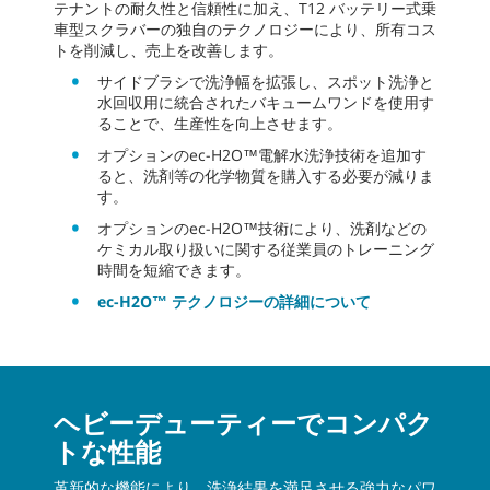
テナントの耐久性と信頼性に加え、T12 バッテリー式乗
車型スクラバーの独自のテクノロジーにより、所有コス
トを削減し、売上を改善します。
サイドブラシで洗浄幅を拡張し、スポット洗浄と
水回収用に統合されたバキュームワンドを使用す
ることで、生産性を向上させます。
オプションのec-H2O™電解水洗浄技術を追加す
ると、洗剤等の化学物質を購入する必要が減りま
す。
オプションのec-H2O™技術により、洗剤などの
ケミカル取り扱いに関する従業員のトレーニング
時間を短縮できます。
ec-H2O™ テクノロジーの詳細について
ヘビーデューティーでコンパク
トな性能
革新的な機能により、洗浄結果を満足させる強力なパワ