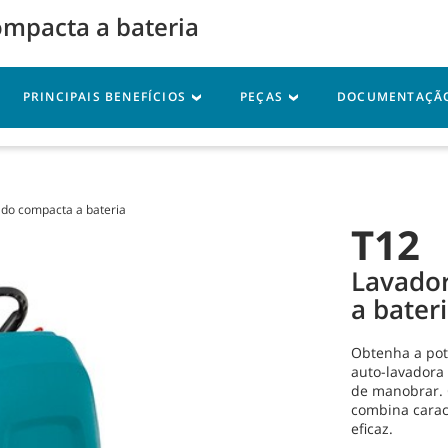
ompacta a bateria
Iniciar sessão em A
PRINCIPAIS BENEFÍCIOS
PEÇAS
DOCUMENTAÇÃ
sistência
Recursos
ado compacta a bateria
T12
Lavado
a bater
Obtenha a pot
auto-lavadora 
de manobrar. 
combina carac
eficaz.