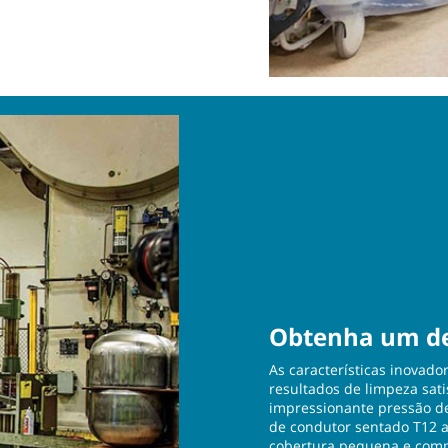
Obtenha um d
As características inovad
resultados de limpeza sati
impressionante pressão d
de condutor sentado T12 a
cobertura pequena e comp