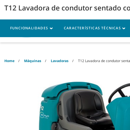
Skip
Skip
T12 Lavadora de condutor sentado c
to
to
content
navigation
menu
FUNCIONALIDADES
CARACTERÍSTICAS TÉCNICAS
Máquinas
Peças
As
Home
Máquinas
Lavadoras
T12 Lavadora de condutor sent