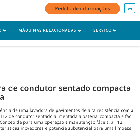
Pedido de informações
 minha conta / Inscrever
Contacte-nos
Português - PT
O
MÁQUINAS RELACIONADAS
SERVIÇO
Carrinho
ra de condutor sentado compacta
ia
ência de uma lavadora de pavimentos de alta resistência com a
T12 de condutor sentado alimentada a bateria, compacta e fácil
Concebida para uma operação e manutenção fáceis, a T12
terísticas inovadoras e potência substancial para uma limpeza