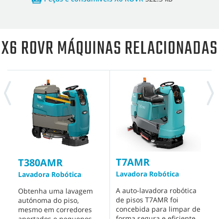
X6 ROVR MÁQUINAS RELACIONADAS
T7AMR
T
T380AMR
Lavadora Robótica
L
Lavadora Robótica
a
A auto-lavadora robótica
Obtenha uma lavagem
de pisos T7AMR foi
F
autónoma do piso,
concebida para limpar de
d
mesmo em corredores
forma segura e eficiente
n
apertados e pequenos