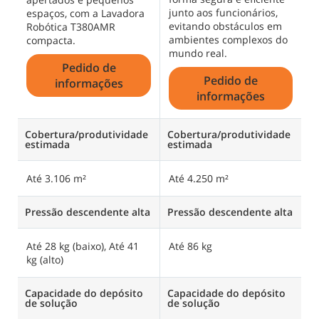
junto aos funcionários,
d
espaços, com a Lavadora
evitando obstáculos em
c
Robótica T380AMR
ambientes complexos do
a
compacta.
mundo real.
p
Pedido de
Pedido de
informações
informações
Cobertura/produtividade
Cobertura/produtividade
C
estimada
estimada
e
Até 3.106 m²
Até 4.250 m²
A
Pressão descendente alta
Pressão descendente alta
P
Até 28 kg (baixo), Até 41
Até 86 kg
A
kg (alto)
kg
Capacidade do depósito
Capacidade do depósito
C
de solução
de solução
d