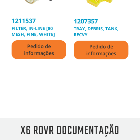
1211537
1
1207357
FILTER, IN-LINE [80
K
TRAY, DEBRIS, TANK,
MESH, FINE, WHITE]
RECVY
Pedido de
Pedido de
informações
informações
X6 ROVR DOCUMENTAÇÃO