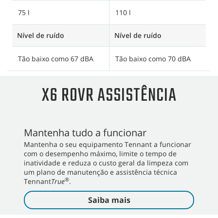
75 l
110 l
1
Nível de ruído
Nível de ruído
Ní
Tão baixo como 67 dBA
Tão baixo como 70 dBA
T
X6 ROVR ASSISTÊNCIA
Mantenha tudo a funcionar
Mantenha o seu equipamento Tennant a funcionar
com o desempenho máximo, limite o tempo de
inatividade e reduza o custo geral da limpeza com
um plano de manutenção e assistência técnica
®
Tennant
True
.
Saiba mais