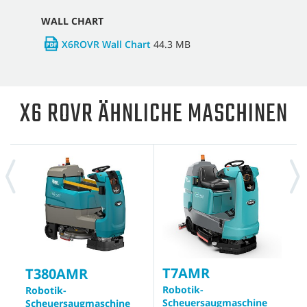
WALL CHART
X6ROVR Wall Chart
44.3 MB
X6 ROVR ÄHNLICHE MASCHINEN
T7AMR
T
T380AMR
Robotik-
H
Robotik-
Scheuersaugmaschine
S
Scheuersaugmaschine