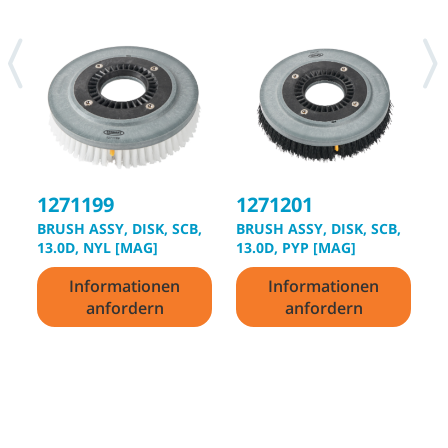
1271199
1271201
1
BRUSH ASSY, DISK, SCB,
BRUSH ASSY, DISK, SCB,
B
13.0D, NYL [MAG]
13.0D, PYP [MAG]
1
Informationen
Informationen
anfordern
anfordern