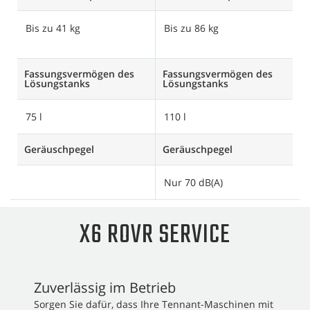
Bis zu 41 kg
Bis zu 86 kg
B
z
Fassungsvermögen des
Fassungsvermögen des
F
Lösungstanks
Lösungstanks
L
75 l
110 l
1
Geräuschpegel
Geräuschpegel
G
Nur 70 dB(A)
N
X6 ROVR SERVICE
Zuverlässig im Betrieb
Sorgen Sie dafür, dass Ihre Tennant-Maschinen mit