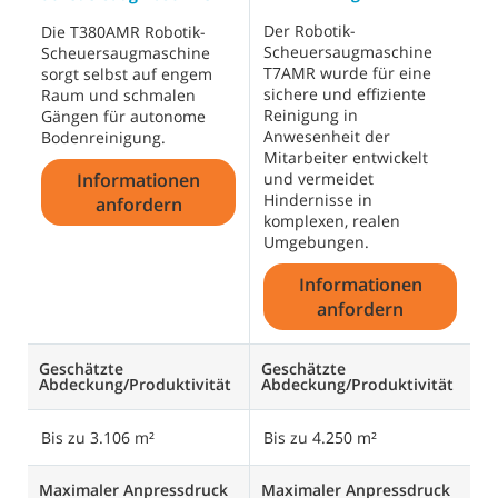
Der Robotik-
R
Die T380AMR Robotik-
Scheuersaugmaschine
d
Scheuersaugmaschine
T7AMR wurde für eine
v
sorgt selbst auf engem
sichere und effiziente
s
Raum und schmalen
Reinigung in
e
Gängen für autonome
Anwesenheit der
p
Bodenreinigung.
Mitarbeiter entwickelt
M
Informationen
und vermeidet
Hindernisse in
anfordern
komplexen, realen
Umgebungen.
Informationen
anfordern
Geschätzte
Geschätzte
G
Abdeckung/Produktivität
Abdeckung/Produktivität
A
Bis zu 3.106 m²
Bis zu 4.250 m²
B
Maximaler Anpressdruck
Maximaler Anpressdruck
M